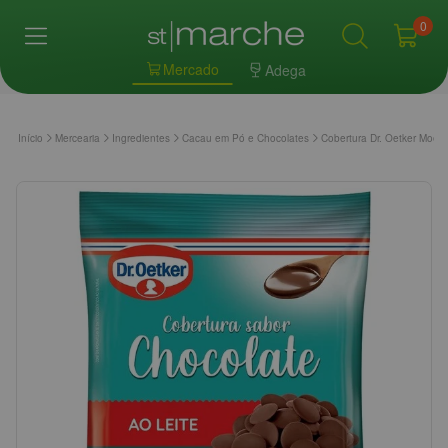
0
Mercado
Adega
Início
Mercearia
Ingredientes
Cacau em Pó e Chocolates
Cobertura Dr. Oetker Moed