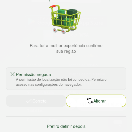
Baixe nosso app
HORTUS COMERCIO DE ALIMENTOS S.A
Para ter a melhor experiência confirme
CNPJ: 09.000.493/0002-15
sua região
Sobre e contato
Termos e políticas
Sobre nós
Termos de serviço
Permissão negada
Ajuda e Suporte
Política de privacidade
A permissão de localização não foi concedida. Permita o
Trabalhe conosco
Política de reembolso
acesso nas configurações do navegador.
Sustentabilidade
Política de frete
Correto
Alterar
Nossas lojas
Tabloides
Relação com Investidores
Prefiro definir depois