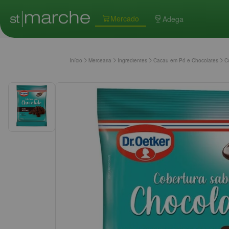
Mercado
Adega
Início
Mercearia
Ingredientes
Cacau em Pó e Chocolates
C