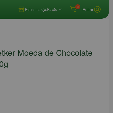
0
Entrar
Retire na loja:
Pavão
etker Moeda de Chocolate
0g