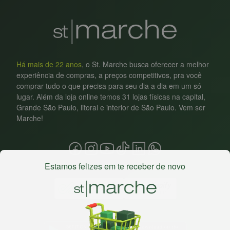
Há mais de 22 anos
, o St. Marche busca oferecer a melhor
experiência de compras, a preços competitivos, pra você
comprar tudo o que precisa para seu dia a dia em um só
lugar. Além da loja online temos 31 lojas físicas na capital,
Grande São Paulo, litoral e interior de São Paulo. Vem ser
Marche!
Estamos felizes em te receber de novo
Baixe nosso app