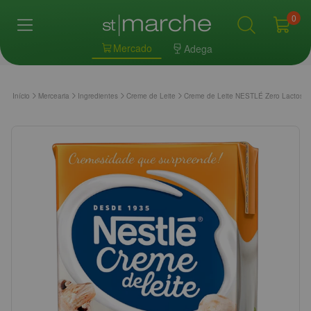
0
Mercado
Adega
Início
Mercearia
Ingredientes
Creme de Leite
Creme de Leite NESTLÉ Zero Lactose