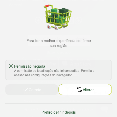
Marche!
Para ter a melhor experiência confirme
sua região
Baixe nosso app
Permissão negada
A permissão de localização não foi concedida. Permita o
acesso nas configurações do navegador.
HORTUS COMERCIO DE ALIMENTOS S.A
CNPJ: 09.000.493/0002-15
Correto
Alterar
Sobre e contato
Termos e políticas
Sobre nós
Termos de serviço
Ajuda e Suporte
Política de privacidade
Prefiro definir depois