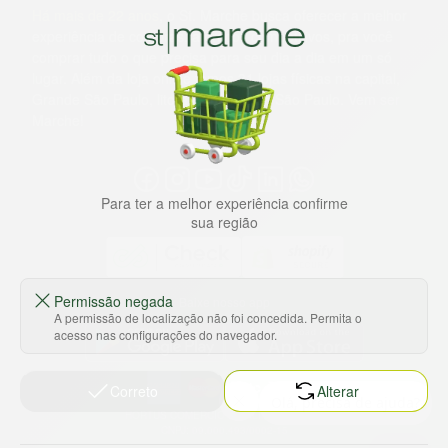
Há mais de 22 anos
, o St. Marche busca oferecer a melhor
experiência de compras, a preços competitivos, pra você
comprar tudo o que precisa para seu dia a dia em um só
lugar. Além da loja online temos 31 lojas físicas na capital,
Grande São Paulo, litoral e interior de São Paulo. Vem ser
Marche!
Para ter a melhor experiência confirme
sua região
Permissão negada
Baixe nosso app
A permissão de localização não foi concedida. Permita o
acesso nas configurações do navegador.
Correto
Alterar
HORTUS COMERCIO DE ALIMENTOS S.A
CNPJ: 09.000.493/0002-15