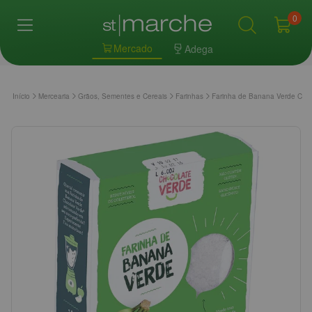
0
Mercado
Adega
Início
Mercearia
Grãos, Sementes e Cereais
Farinhas
Farinha de Banana Verde Cho