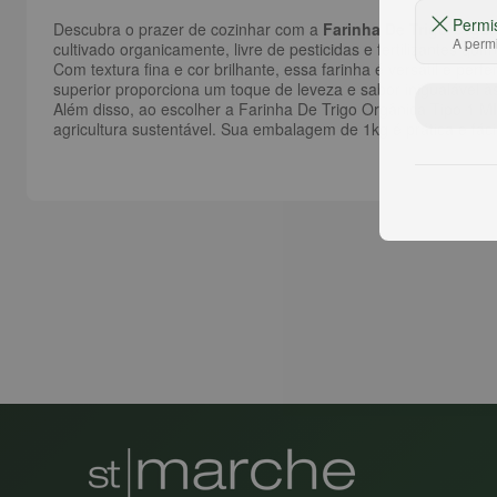
Permi
Descubra o prazer de cozinhar com a
Farinha De Trigo Orgâ
A permi
cultivado organicamente, livre de pesticidas e fertilizantes qu
Com textura fina e cor brilhante, essa farinha é versátil e pe
superior proporciona um toque de leveza e sabor inigualável à
Além disso, ao escolher a Farinha De Trigo Orgânica Tipo 1 M
agricultura sustentável. Sua embalagem de 1kg é prática e fác