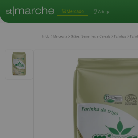
Mercado
Adega
Início
Mercearia
Grãos, Sementes e Cereais
Farinhas
Farin