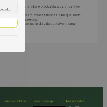
 receitas. Essa farinha é produzida a partir de trigo
avegador.
iente.
os, bolos deliciosos até massas frescas. Sua qualidade
erdadeiramente prazerosa.
 contribui para um estilo de vida saudável e uma
Termos e políticas
Baixe nosso app
Nossas redes