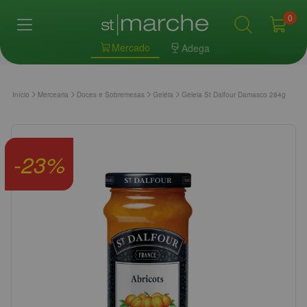
0
Mercado
Adega
Início
Mercearia
Doces e Sobremesas
Geléia
Geleia St Dalfour Damasco 284g
-
23
%