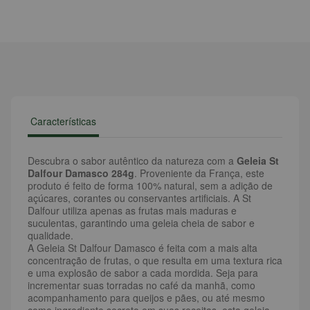
Características
Descubra o sabor autêntico da natureza com a
Geleia St
Dalfour Damasco 284g
. Proveniente da França, este
produto é feito de forma 100% natural, sem a adição de
açúcares, corantes ou conservantes artificiais. A St
Dalfour utiliza apenas as frutas mais maduras e
suculentas, garantindo uma geleia cheia de sabor e
qualidade.
A Geleia St Dalfour Damasco é feita com a mais alta
concentração de frutas, o que resulta em uma textura rica
e uma explosão de sabor a cada mordida. Seja para
incrementar suas torradas no café da manhã, como
acompanhamento para queijos e pães, ou até mesmo
como ingrediente secreto em suas receitas, esta geleia