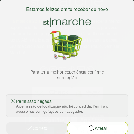
Estamos felizes em te receber de novo
Há mais de 22 anos
, o St. Marche busca oferecer a melhor
experiência de compras, a preços competitivos, pra você
comprar tudo o que precisa para seu dia a dia em um só
lugar. Além da loja online temos 31 lojas físicas na capital,
Grande São Paulo, litoral e interior de São Paulo. Vem ser
Marche!
Para ter a melhor experiência confirme
sua região
Permissão negada
A permissão de localização não foi concedida. Permita o
Baixe nosso app
acesso nas configurações do navegador.
Correto
Alterar