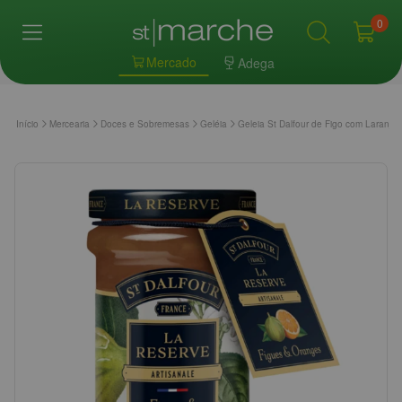
0
Mercado
Adega
Início
Mercearia
Doces e Sobremesas
Geléia
Geleia St Dalfour de Figo com Laranja