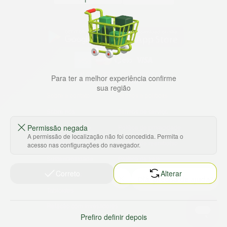
Baixe nosso app
HORTUS COMERCIO DE ALIMENTOS S.A
Para ter a melhor experiência confirme
CNPJ: 09.000.493/0002-15
sua região
Sobre e contato
Termos e políticas
Sobre nós
Termos de serviço
Permissão negada
Ajuda e Suporte
Política de privacidade
A permissão de localização não foi concedida. Permita o
Trabalhe conosco
Política de reembolso
acesso nas configurações do navegador.
Sustentabilidade
Política de frete
Correto
Alterar
Nossas lojas
Tabloides
Relação com Investidores
Prefiro definir depois