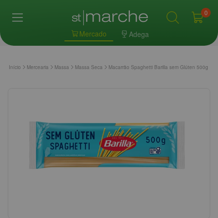
0
Mercado
Adega
Início
Mercearia
Massa
Massa Seca
Macarrão Spaghetti Barilla sem Glúten 500g