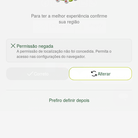
Para ter a melhor experiência confirme
sua região
Baixe nosso app
Permissão negada
A permissão de localização não foi concedida. Permita o
acesso nas configurações do navegador.
Correto
Alterar
HORTUS COMERCIO DE ALIMENTOS S.A
CNPJ: 09.000.493/0002-15
Sobre e contato
Termos e políticas
Sobre nós
Termos de serviço
Prefiro definir depois
Ajuda e Suporte
Política de privacidade
Trabalhe conosco
Política de reembolso
Sustentabilidade
Política de frete
Nossas lojas