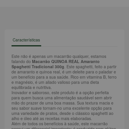
Características
Este não é apenas um macarrão qualquer, estamos
falando do
Macarrão QUINOA REAL Amaranto
Spaghetti Tradicional 300g
. Este spaghetti, feito a partir
de amaranto e quinoa real, é um deleite para o paladar e
um benefício para a sua saúde. Rico em vitamina B, ferro
e magnésio, é um aliado valioso para uma dieta
equilibrada e nutritiva.
Inovador e saboroso, este produto é a opção perfeita
para quem busca uma alimentação saudável sem abrir
mão do prazer de uma boa massa. Sua textura macia e
seu sabor suave tornam-no uma excelente opção para
uma variedade de pratos, desde o clássico spaghetti ao
alho e óleo até as receitas mais elaboradas.
Além de todos os benefícios à saúde, este macarrão
possui um diferencial importante: é produzido sem glúten.