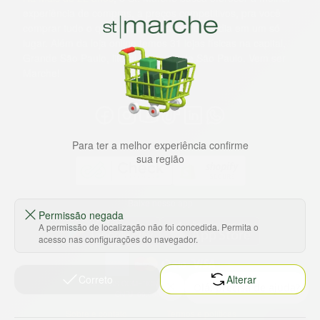
experiência de compras, a preços competitivos, pra você
comprar tudo o que precisa para seu dia a dia em um só
lugar. Além da loja online temos 31 lojas físicas na capital,
Grande São Paulo, litoral e interior de São Paulo. Vem ser
Marche!
Para ter a melhor experiência confirme
sua região
Baixe nosso app
Permissão negada
A permissão de localização não foi concedida. Permita o
acesso nas configurações do navegador.
Correto
Alterar
HORTUS COMERCIO DE ALIMENTOS S.A
CNPJ: 09.000.493/0002-15
Sobre e contato
Termos e políticas