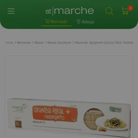
0
Mercado
Adega
Início
Mercearia
Massa
Massa Saudável
Macarrão Spaghetti Quinoa Real Tradiciona