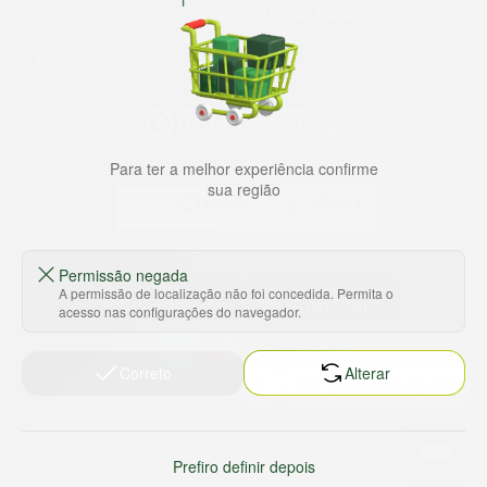
lugar. Além da loja online temos 31 lojas físicas na capital,
Grande São Paulo, litoral e interior de São Paulo. Vem ser
Marche!
Para ter a melhor experiência confirme
sua região
Baixe nosso app
Permissão negada
A permissão de localização não foi concedida. Permita o
acesso nas configurações do navegador.
Correto
Alterar
HORTUS COMERCIO DE ALIMENTOS S.A
CNPJ: 09.000.493/0002-15
Sobre e contato
Termos e políticas
Sobre nós
Termos de serviço
Prefiro definir depois