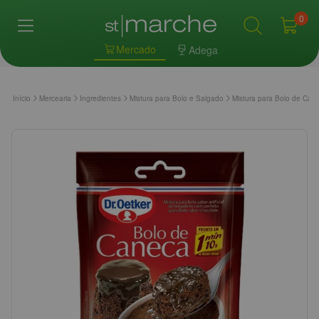
0
Mercado
Adega
Início
Mercearia
Ingredientes
Mistura para Bolo e Salgado
Mistura para Bolo de Can