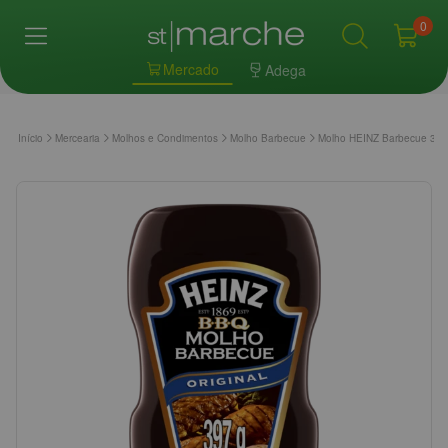
0
Mercado
Adega
Início
Mercearia
Molhos e Condimentos
Molho Barbecue
Molho HEINZ Barbecue 39