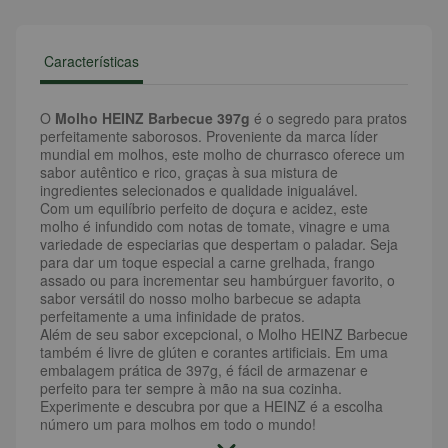
Características
O
Molho HEINZ Barbecue 397g
é o segredo para pratos
perfeitamente saborosos. Proveniente da marca líder
mundial em molhos, este molho de churrasco oferece um
sabor autêntico e rico, graças à sua mistura de
ingredientes selecionados e qualidade inigualável.
Com um equilíbrio perfeito de doçura e acidez, este
molho é infundido com notas de tomate, vinagre e uma
variedade de especiarias que despertam o paladar. Seja
para dar um toque especial a carne grelhada, frango
assado ou para incrementar seu hambúrguer favorito, o
sabor versátil do nosso molho barbecue se adapta
perfeitamente a uma infinidade de pratos.
Além de seu sabor excepcional, o Molho HEINZ Barbecue
também é livre de glúten e corantes artificiais. Em uma
embalagem prática de 397g, é fácil de armazenar e
perfeito para ter sempre à mão na sua cozinha.
Experimente e descubra por que a HEINZ é a escolha
número um para molhos em todo o mundo!