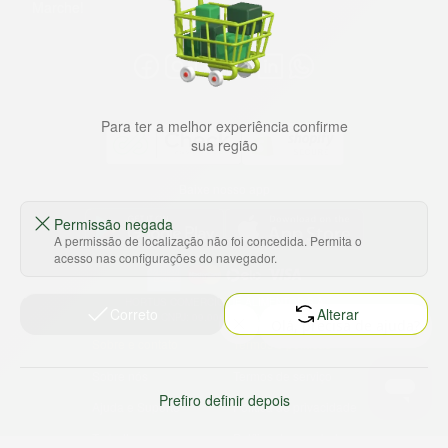
Marche!
Para ter a melhor experiência confirme
sua região
Baixe nosso app
Permissão negada
A permissão de localização não foi concedida. Permita o
acesso nas configurações do navegador.
HORTUS COMERCIO DE ALIMENTOS S.A
Correto
Alterar
CNPJ: 09.000.493/0002-15
Sobre e contato
Termos e políticas
Sobre nós
Termos de serviço
Prefiro definir depois
Ajuda e Suporte
Política de privacidade
Trabalhe conosco
Política de reembolso