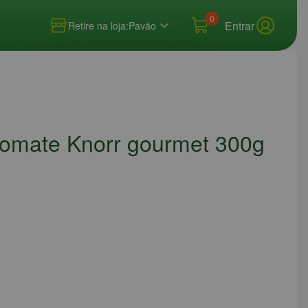
0
Entrar
Retire na loja:
Pavão
Tomate Knorr gourmet 300g