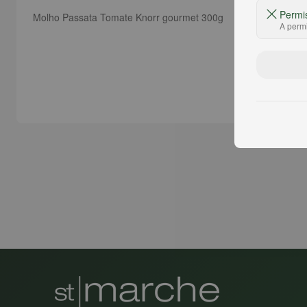
Permi
Molho Passata Tomate Knorr gourmet 300g
A permi