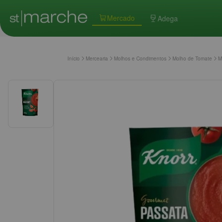
Mercado
Adega
Início
Mercearia
Molhos e Condimentos
Molho de Tomate
M