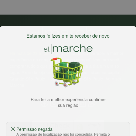
Estamos felizes em te receber de novo
Há mais de 22 anos
, o St. Marche busca oferecer a melhor
experiência de compras, a preços competitivos, pra você
comprar tudo o que precisa para seu dia a dia em um só
lugar. Além da loja online temos 31 lojas físicas na capital,
Grande São Paulo, litoral e interior de São Paulo. Vem ser
Marche!
Para ter a melhor experiência confirme
sua região
Permissão negada
A permissão de localização não foi concedida. Permita o