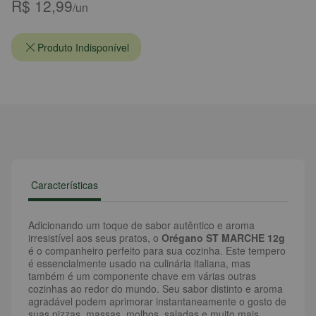
R$ 12,99
/un
Produto Indisponível
Características
Adicionando um toque de sabor autêntico e aroma
irresistível aos seus pratos, o
Orégano ST MARCHE 12g
é o companheiro perfeito para sua cozinha. Este tempero
é essencialmente usado na culinária italiana, mas
também é um componente chave em várias outras
cozinhas ao redor do mundo. Seu sabor distinto e aroma
agradável podem aprimorar instantaneamente o gosto de
suas pizzas, massas, molhos, saladas e muito mais.