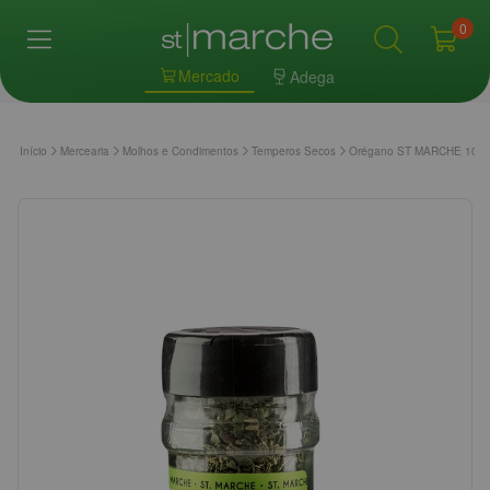
0
Mercado
Adega
Início
Mercearia
Molhos e Condimentos
Temperos Secos
Orégano ST MARCHE 10g