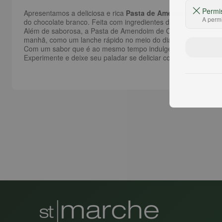
Permi
Apresentamos a deliciosa e rica
Pasta de Amendoim de Choc
A permi
do chocolate branco. Feita com ingredientes de alta qualidade
Além de saborosa, a Pasta de Amendoim de Chocolate Branco é u
manhã, como um lanche rápido no meio do dia ou como um aditi
Com um sabor que é ao mesmo tempo indulgente e nutritivo, e
Experimente e deixe seu paladar se deliciar com esta combina