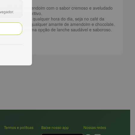
 suavidade do amendoim com o sabor cremoso e aveludado
avegador.
 saboroso e nutritivo.
 ser consumida a qualquer hora do dia, seja no café da
irresistível para qualquer amante de amendoim e chocolate.
a quem procura uma opção de lanche saudável e saboroso.
Termos e políticas
Baixe nosso app
Nossas redes