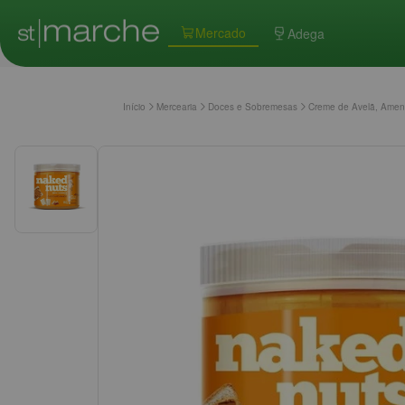
Mercado
Adega
Início
Mercearia
Doces e Sobremesas
Creme de Avelã, Amen