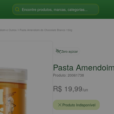
Encontre produtos, marcas, categorias...
doim e Outros
Pasta Amendoim de Chocolate Branco 150g
Zero açúcar
Pasta Amendoim
Produto: 20061738
R$ 19,99
/un
Produto Indisponível