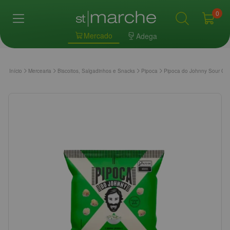
0
Mercado
Adega
Início
Mercearia
Biscoitos, Salgadinhos e Snacks
Pipoca
Pipoca do Johnny Sour Cr