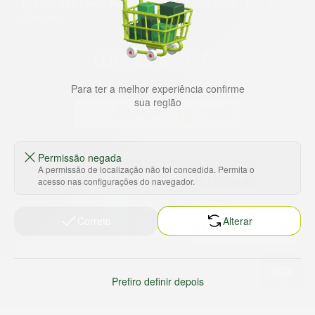
Grande São Paulo, litoral e interior de São Paulo. Vem ser
Marche!
Para ter a melhor experiência confirme
sua região
Baixe nosso app
Permissão negada
A permissão de localização não foi concedida. Permita o
acesso nas configurações do navegador.
Correto
Alterar
HORTUS COMERCIO DE ALIMENTOS S.A
CNPJ: 09.000.493/0002-15
Sobre e contato
Termos e políticas
Sobre nós
Termos de serviço
Prefiro definir depois
Ajuda e Suporte
Política de privacidade