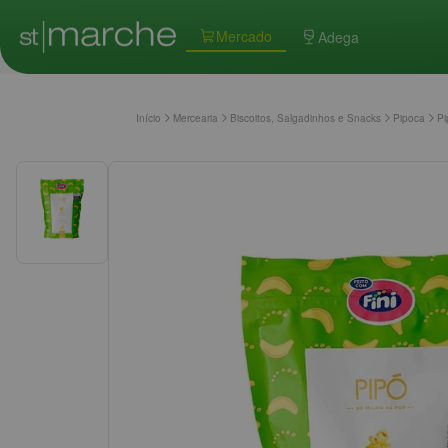
Mercado
Adega
Início
Mercearia
Biscoitos, Salgadinhos e Snacks
Pipoca
Pi