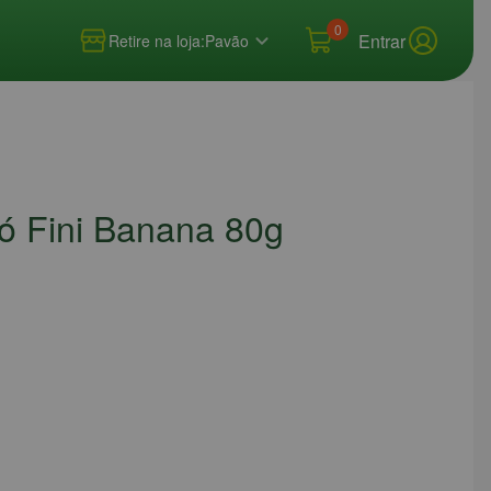
0
Entrar
Retire na loja:
Pavão
ó Fini Banana 80g