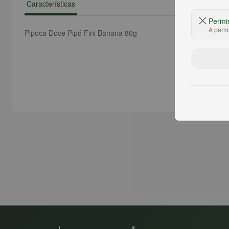
Características
Permi
A permi
Pipoca Doce Pipó Fini Banana 80g