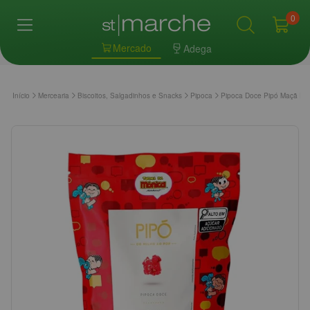
0
Mercado
Adega
Início
Mercearia
Biscoitos, Salgadinhos e Snacks
Pipoca
Pipoca Doce Pipó Maçã Do