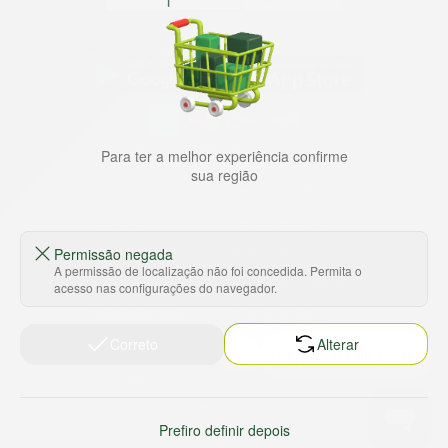
Baixe nosso app
HORTUS COMERCIO DE ALIMENTOS S.A
Para ter a melhor experiência confirme
CNPJ: 09.000.493/0002-15
sua região
Sobre e contato
Termos e políticas
Sobre nós
Termos de serviço
Ajuda e Suporte
Política de privacidade
Permissão negada
A permissão de localização não foi concedida. Permita o
Trabalhe conosco
Política de reembolso
acesso nas configurações do navegador.
Sustentabilidade
Política de frete
Correto
Alterar
Nossas lojas
Tabloides
Relação com Investidores
Prefiro definir depois