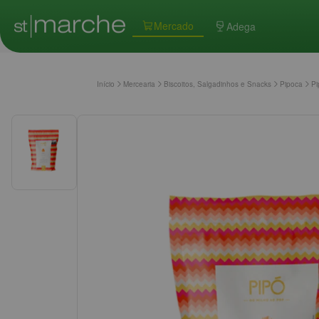
Mercado
Adega
Início
Mercearia
Biscoitos, Salgadinhos e Snacks
Pipoca
Pi