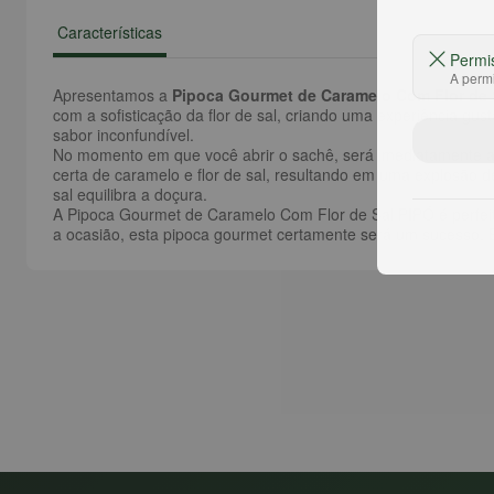
Características
Permi
A permi
Apresentamos a
Pipoca Gourmet de Caramelo Com Flor de 
com a sofisticação da flor de sal, criando uma experiência gus
sabor inconfundível.
No momento em que você abrir o sachê, será imediatamente aco
certa de caramelo e flor de sal, resultando em uma explosão d
sal equilibra a doçura.
A Pipoca Gourmet de Caramelo Com Flor de Sal PIPÓ é perfeita 
a ocasião, esta pipoca gourmet certamente será um sucesso. 