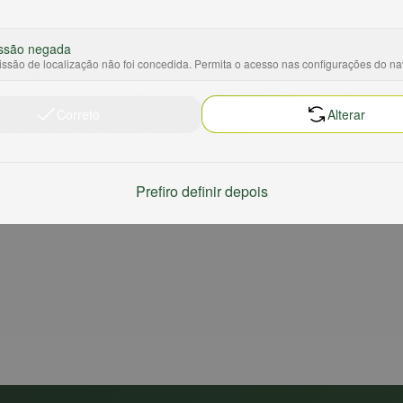
ssão negada
ssão de localização não foi concedida. Permita o acesso nas configurações do n
Sal PIPÓ Sachê 100g
, a combinação perfeita de sabor, requinte e q
tativa inigualável. Esta pipoca gourmet é feita com os melhores ingred
Correto
Alterar
lhido pelo aroma irresistível do caramelo, uma promessa do prazer q
e sabor a cada mordida. A textura é perfeita, com o caramelo proporci
para todas as ocasiões, seja para um delicioso lanche, para assistir 
Prefiro definir depois
Experimente e deixe seu paladar ser transportado para um novo mund