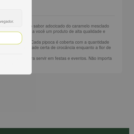
avegador.
ualidade. Imagine o sabor adocicado do caramelo mesclado
ientes, garantindo a você um produto de alta qualidade e
ue está por vir. Cada pipoca é coberta com a quantidade
onando a quantidade certa de crocância enquanto a flor de
a um filme ou para servir em festas e eventos. Não importa
o de sabores.