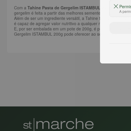
Permi
Com a
Tahine Pasta de Gergelim ISTAMBUL 200g
, você tem
A permi
gergelim é feita a partir das melhores sementes, o que garant
Além de ser um ingrediente versátil, a Tahine também é reconhe
é capaz de agregar valor nutritivo a qualquer receita. Seja n
E, por ser embalada em um pote de 200g, é perfeita para exp
Gergelim ISTAMBUL 200g pode oferecer ao seu paladar!