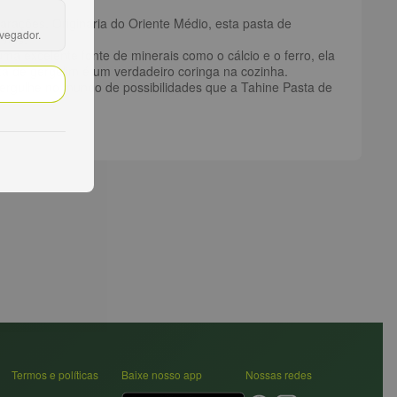
rações. Originária do Oriente Médio, esta pasta de
avegador.
veis.
ma excelente fonte de minerais como o cálcio e o ferro, ela
ta de gergelim é um verdadeiro coringa na cozinha.
ergulhe no mundo de possibilidades que a Tahine Pasta de
Termos e políticas
Baixe nosso app
Nossas redes