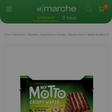
0
Mercado
Adega
Início
Mercearia
Biscoitos, Salgadinhos e Snacks
Biscoito Doce
Waffer My Motto Haz