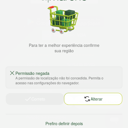
Baixe nosso app
HORTUS COMERCIO DE ALIMENTOS S.A
Para ter a melhor experiência confirme
CNPJ: 09.000.493/0002-15
sua região
Sobre e contato
Termos e políticas
Sobre nós
Termos de serviço
Permissão negada
Ajuda e Suporte
Política de privacidade
A permissão de localização não foi concedida. Permita o
Trabalhe conosco
Política de reembolso
acesso nas configurações do navegador.
Sustentabilidade
Política de frete
Correto
Alterar
Nossas lojas
Tabloides
Relação com Investidores
Prefiro definir depois