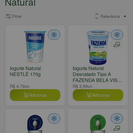
Natural
Filtrar
Iogurte Natural
Iogurte Natural
NESTLÉ 170g
Desnatado Tipo A
FAZENDA BELA VISTA
170g
R$ 4,79
un
R$ 3,99
un
Adicionar
Adicionar