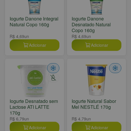
Iogurte Danone Integral
Iogurte Danone
Natural Copo 160g
Desnatado Natural
Copo 160g
R$ 4,69
un
R$ 4,69
un
Adicionar
Adicionar
Iogurte Desnatado sem
Iogurte Natural Sabor
Lactose ATI LATTE
Mel NESTLÉ 170g
170g
R$ 6,79
un
R$ 4,79
un
Adicionar
Adicionar