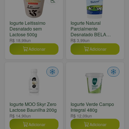
Iogurte Leitissimo
Iogurte Natural
Desnatado sem
Parcialmente
Lactose 500g
Desnatado BELA
VISTA 170g
R$ 18,99
un
R$ 3,99
un
Adicionar
Adicionar
Iogurte MOO Skyr Zero
Iogurte Verde Campo
Lactose Baunilha 200g
Integral 480g
R$ 14,90
un
R$ 12,09
un
Adicionar
Adicionar