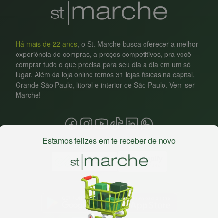
Há mais de 22 anos
, o St. Marche busca oferecer a melhor
experiência de compras, a preços competitivos, pra você
comprar tudo o que precisa para seu dia a dia em um só
lugar. Além da loja online temos 31 lojas físicas na capital,
Grande São Paulo, litoral e interior de São Paulo. Vem ser
Marche!
Estamos felizes em te receber de novo
Baixe nosso app