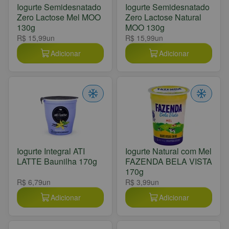
Iogurte Semidesnatado
Iogurte Semidesnatado
Zero Lactose Mel MOO
Zero Lactose Natural
130g
MOO 130g
R$ 15,99
un
R$ 15,99
un
Adicionar
Adicionar
Iogurte Integral ATI
Iogurte Natural com Mel
LATTE Baunilha 170g
FAZENDA BELA VISTA
170g
R$ 6,79
un
R$ 3,99
un
Adicionar
Adicionar