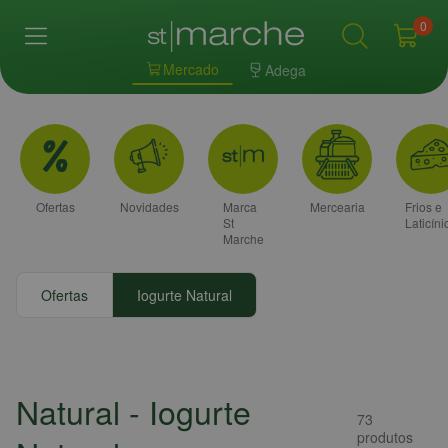
0
Mercado
Adega
Ofertas
Novidades
Marca
Mercearia
Frios e
St
Laticíni
Marche
Ofertas
Iogurte Natural
Natural
- Iogurte
73
produtos