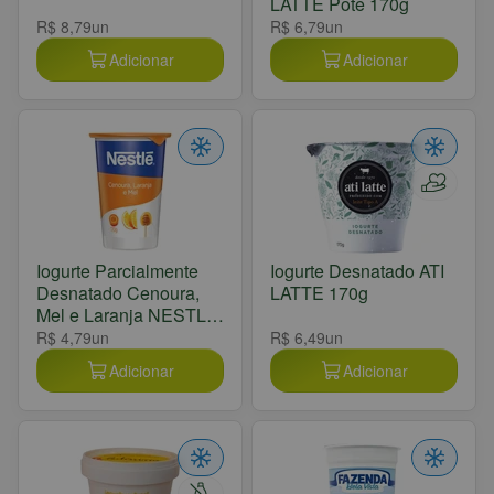
LATTE Pote 170g
R$ 8,79
un
R$ 6,79
un
Adicionar
Adicionar
Iogurte Parcialmente
Iogurte Desnatado ATI
Desnatado Cenoura,
LATTE 170g
Mel e Laranja NESTLÉ
170g
R$ 4,79
un
R$ 6,49
un
Adicionar
Adicionar