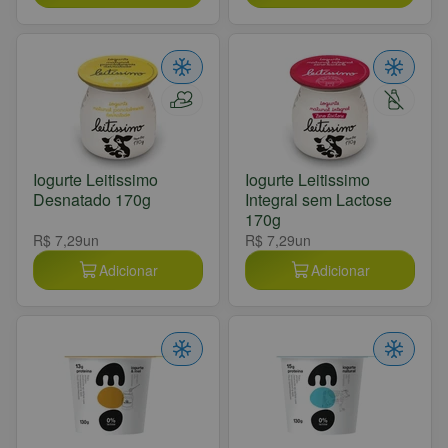
Iogurte Leitissimo
Iogurte Leitissimo
Desnatado 170g
Integral sem Lactose
170g
R$ 7,29
un
R$ 7,29
un
Adicionar
Adicionar