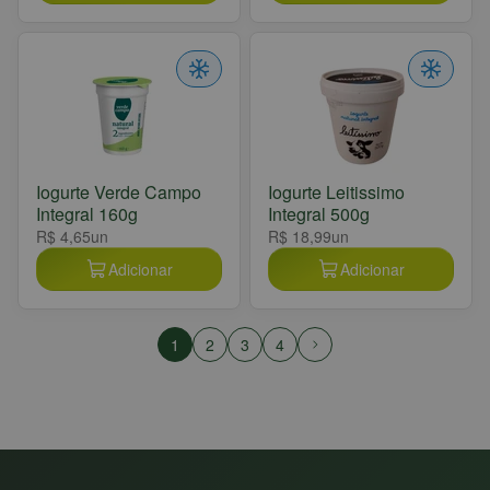
Iogurte Verde Campo
Iogurte Leitissimo
Integral 160g
Integral 500g
R$ 4,65
un
R$ 18,99
un
Adicionar
Adicionar
1
2
3
4