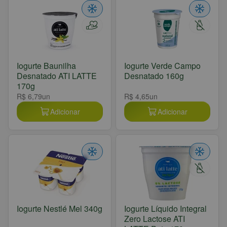
Iogurte Baunilha
Iogurte Verde Campo
Desnatado ATI LATTE
Desnatado 160g
170g
R$ 6,79
un
R$ 4,65
un
Adicionar
Adicionar
Iogurte Nestlé Mel 340g
Iogurte Líquido Integral
Zero Lactose ATI