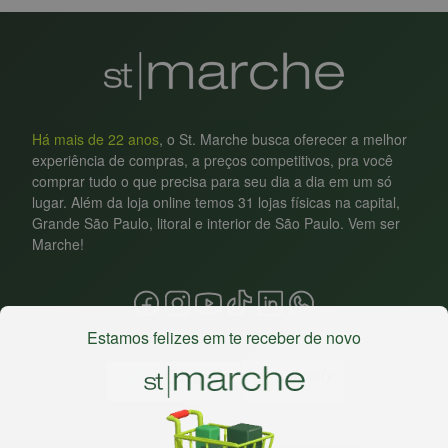
Há mais de 22 anos
, o St. Marche busca oferecer a melhor
experiência de compras, a preços competitivos, pra você
comprar tudo o que precisa para seu dia a dia em um só
lugar. Além da loja online temos 31 lojas físicas na capital,
Grande São Paulo, litoral e interior de São Paulo. Vem ser
Marche!
Estamos felizes em te receber de novo
Baixe nosso app