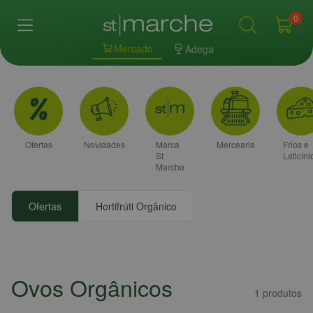
0
Mercado
Adega
Ofertas
Novidades
Marca
Mercearia
Frios e
St
Laticíni
Marche
Ofertas
Hortifrúti Orgânico
Ovos Orgânicos
1
produtos