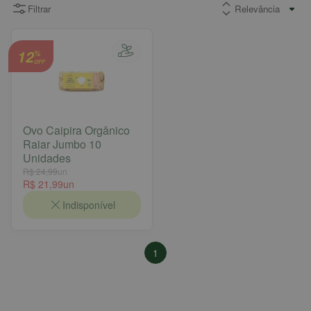
Filtrar
12
%
OFF
Ovo Caipira Orgânico
Raiar Jumbo 10
Unidades
R$ 24,99
un
R$ 21,99
un
Indisponível
1