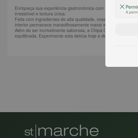
Permi
Enriqueça sua experiência gastronômica com a nossa
Chipa Q
A permi
irresistível e textura única.
Feita com ingredientes de alta qualidade, nossa Chipa Queijo 
interior permanece maravilhosamente macio e cheio de sabor de
Além de ser incrivelmente saborosa, a Chipa Queijo St Marche
equilibrada. Experimente esta delícia hoje e descubra um novo 