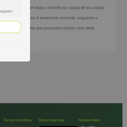
hou popularidade em todo o mundo por causa de seu sabor
avegador.
e queijo. O exterior é levemente crocante, enquanto o
er hora do dia.
perfeita para aqueles que procuram manter uma dieta
Termos e políticas
Baixe nosso app
Nossas redes