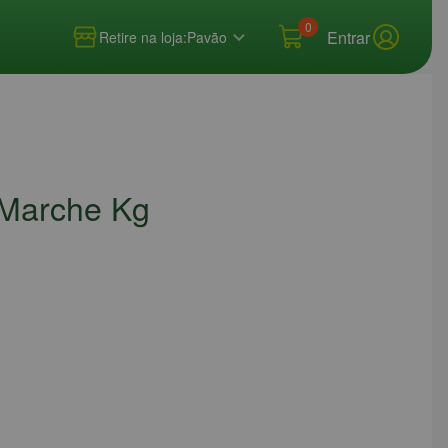
0
Entrar
Retire na loja:
Pavão
 Marche Kg