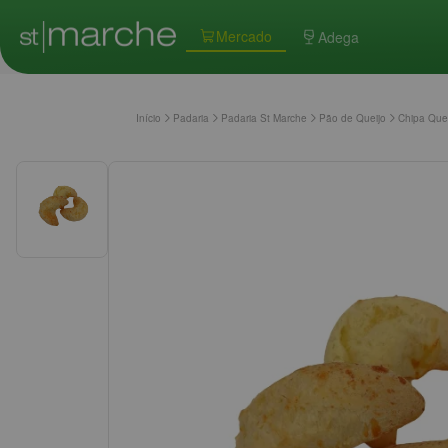
Mercado
Adega
Início
Padaria
Padaria St Marche
Pão de Queijo
Chipa Que