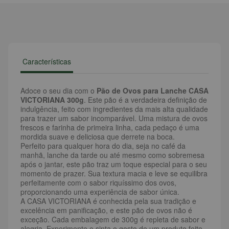
Características
Adoce o seu dia com o
Pão de Ovos para Lanche CASA
VICTORIANA 300g
. Este pão é a verdadeira definição de
indulgência, feito com ingredientes da mais alta qualidade
para trazer um sabor incomparável. Uma mistura de ovos
frescos e farinha de primeira linha, cada pedaço é uma
mordida suave e deliciosa que derrete na boca.
Perfeito para qualquer hora do dia, seja no café da
manhã, lanche da tarde ou até mesmo como sobremesa
após o jantar, este pão traz um toque especial para o seu
momento de prazer. Sua textura macia e leve se equilibra
perfeitamente com o sabor riquíssimo dos ovos,
proporcionando uma experiência de sabor única.
A CASA VICTORIANA é conhecida pela sua tradição e
excelência em panificação, e este pão de ovos não é
exceção. Cada embalagem de 300g é repleta de sabor e
alegria. Experimente e sinta o gosto de um produto feito