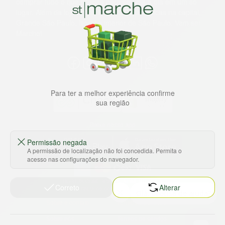
comprar tudo o que precisa para seu dia a dia em um só
lugar. Além da loja online temos 31 lojas físicas na capital,
Grande São Paulo, litoral e interior de São Paulo. Vem ser
Marche!
Para ter a melhor experiência confirme
sua região
Baixe nosso app
Permissão negada
A permissão de localização não foi concedida. Permita o
acesso nas configurações do navegador.
HORTUS COMERCIO DE ALIMENTOS S.A
Correto
Alterar
CNPJ: 09.000.493/0002-15
Sobre e contato
Termos e políticas
Sobre nós
Termos de serviço