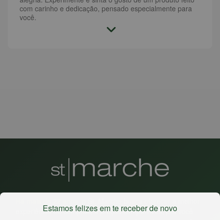
com carinho e dedicação, pensado especialmente para
você.
Há mais de 22 anos
, o St. Marche busca oferecer a melhor
Estamos felizes em te receber de novo
experiência de compras, a preços competitivos, pra você