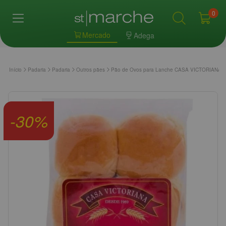
0
Mercado
Adega
Início
Padaria
Padaria
Outros pães
Pão de Ovos para Lanche CASA VICTORIANA 
-
30
%