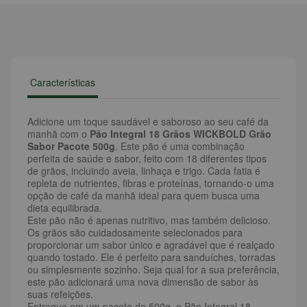
Características
Adicione um toque saudável e saboroso ao seu café da
manhã com o
Pão Integral 18 Grãos WICKBOLD Grão
Sabor Pacote 500g
. Este pão é uma combinação
perfeita de saúde e sabor, feito com 18 diferentes tipos
de grãos, incluindo aveia, linhaça e trigo. Cada fatia é
repleta de nutrientes, fibras e proteínas, tornando-o uma
opção de café da manhã ideal para quem busca uma
dieta equilibrada.
Este pão não é apenas nutritivo, mas também delicioso.
Os grãos são cuidadosamente selecionados para
proporcionar um sabor único e agradável que é realçado
quando tostado. Ele é perfeito para sanduíches, torradas
ou simplesmente sozinho. Seja qual for a sua preferência,
este pão adicionará uma nova dimensão de sabor às
suas refeições.
Entregue em um pacote de 500g, o Pão Integral 18