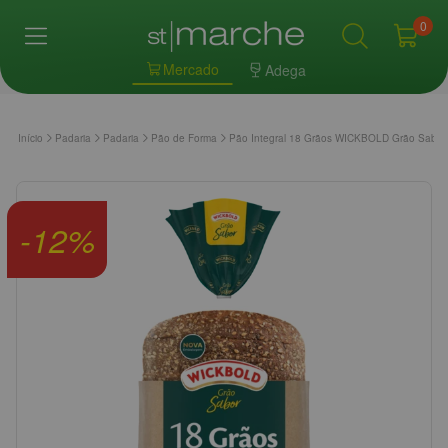
0
Mercado
Adega
Início
Padaria
Padaria
Pão de Forma
Pão Integral 18 Grãos WICKBOLD Grão Sabor
-
12
%