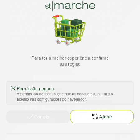
Há mais de 22 anos
, o St. Marche busca oferecer a melhor
experiência de compras, a preços competitivos, pra você
comprar tudo o que precisa para seu dia a dia em um só
lugar. Além da loja online temos 31 lojas físicas na capital,
Grande São Paulo, litoral e interior de São Paulo. Vem ser
Marche!
Para ter a melhor experiência confirme
sua região
Permissão negada
A permissão de localização não foi concedida. Permita o
Baixe nosso app
acesso nas configurações do navegador.
Correto
Alterar
HORTUS COMERCIO DE ALIMENTOS S.A
CNPJ: 09.000.493/0002-15