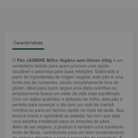
Características
O
Pão JASMINE Milho Vegâno sem Glúten 350g
é um
verdadeiro deleite para quem procura uma opção
saudável e saborosa para suas refeições. Elaborado a
partir de ingredientes de origem vegetal, este pão é uma
fonte rica de nutrientes, sendo completamente livre de
glúten, ideal para quem segue uma dieta restritiva ou
simplesmente busca um estilo de vida mais equilibrado.
Com um sabor autêntico e delicado de milho, este pão é
perfeito para começar o dia com um café da manhã
nutritivo ou para um lanche rápido no meio da tarde. Sua
textura macia e agradável ao paladar faz com que seja
uma escolha irresistível para os amantes de pães.
Além de ser vegano, o produto é também uma excelente
fonte de fibras, contribuindo para um bom funcionamento
do sistema digestivo e para a sensação de saciedade. É