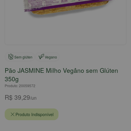
Sem glúten
Vegano
Pão JASMINE Milho Vegâno sem Glúten
350g
Produto: 20059572
R$ 39,29
/un
Produto Indisponível