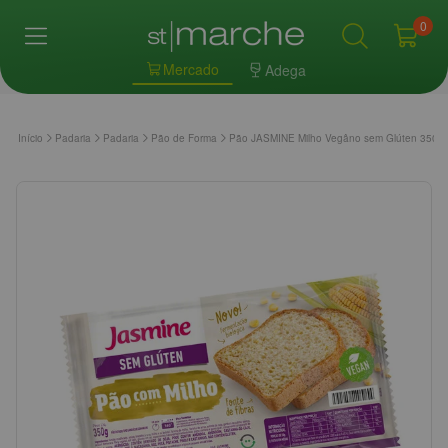
0
Mercado
Adega
Início
Padaria
Padaria
Pão de Forma
Pão JASMINE Milho Vegâno sem Glúten 350g