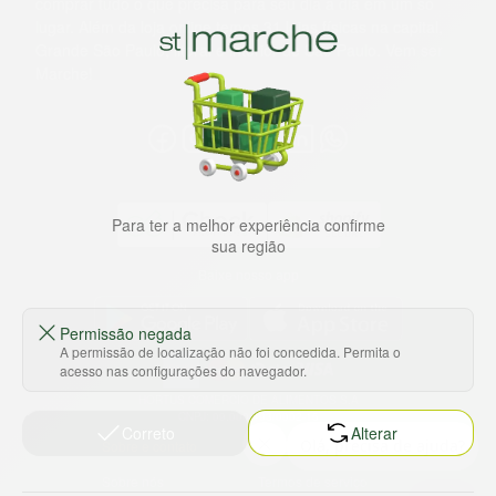
comprar tudo o que precisa para seu dia a dia em um só
lugar. Além da loja online temos 31 lojas físicas na capital,
Grande São Paulo, litoral e interior de São Paulo. Vem ser
Marche!
Para ter a melhor experiência confirme
sua região
Baixe nosso app
Permissão negada
A permissão de localização não foi concedida. Permita o
acesso nas configurações do navegador.
HORTUS COMERCIO DE ALIMENTOS S.A
CNPJ: 09.000.493/0002-15
Correto
Alterar
Sobre e contato
Termos e políticas
Sobre nós
Termos de serviço