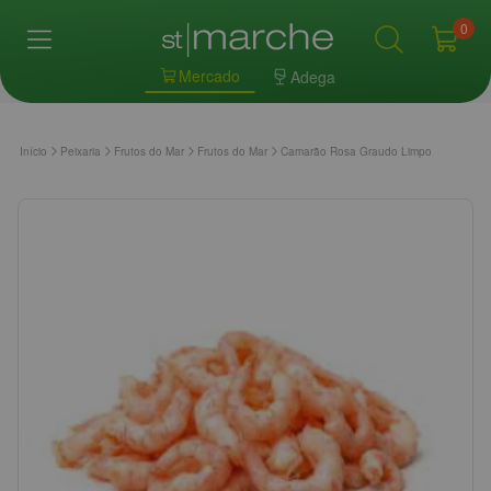
0
Mercado
Adega
Início
Peixaria
Frutos do Mar
Frutos do Mar
Camarão Rosa Graudo Limpo