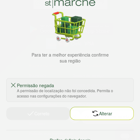
Baixe nosso app
HORTUS COMERCIO DE ALIMENTOS S.A
Para ter a melhor experiência confirme
CNPJ: 09.000.493/0002-15
sua região
Sobre e contato
Termos e políticas
Sobre nós
Termos de serviço
Permissão negada
Ajuda e Suporte
Política de privacidade
A permissão de localização não foi concedida. Permita o
Trabalhe conosco
Política de reembolso
acesso nas configurações do navegador.
Sustentabilidade
Política de frete
Correto
Alterar
Nossas lojas
Tabloides
Relação com Investidores