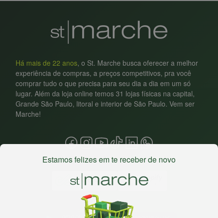
Há mais de 22 anos
, o St. Marche busca oferecer a melhor
experiência de compras, a preços competitivos, pra você
comprar tudo o que precisa para seu dia a dia em um só
lugar. Além da loja online temos 31 lojas físicas na capital,
Grande São Paulo, litoral e interior de São Paulo. Vem ser
Marche!
Estamos felizes em te receber de novo
Baixe nosso app