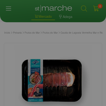
0
Mercado
Adega
Início
Peixaria
Frutos do Mar
Frutos do Mar
Cauda de Lagosta Vermelha Mar e Rio K