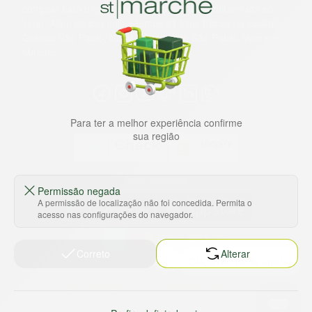
comprar tudo o que precisa para seu dia a dia em um só
lugar. Além da loja online temos 31 lojas físicas na capital,
Grande São Paulo, litoral e interior de São Paulo. Vem ser
Marche!
Para ter a melhor experiência confirme
sua região
Baixe nosso app
Permissão negada
A permissão de localização não foi concedida. Permita o
acesso nas configurações do navegador.
Correto
Alterar
HORTUS COMERCIO DE ALIMENTOS S.A
CNPJ: 09.000.493/0002-15
Sobre e contato
Termos e políticas
Sobre nós
Termos de serviço