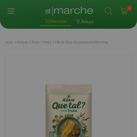
0
Mercado
Adega
Início
Peixaria
Peixe
Peixe
Filé de Truta Congelada KORIN 500g