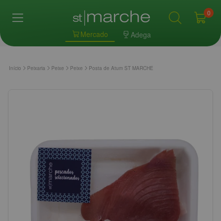
0
Mercado
Adega
Início
Peixaria
Peixe
Peixe
Posta de Atum ST MARCHE