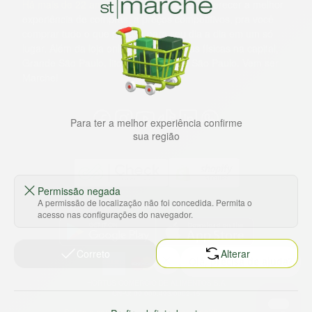
Há mais de 22 anos
, o St. Marche busca oferecer a melhor
experiência de compras, a preços competitivos, pra você
comprar tudo o que precisa para seu dia a dia em um só
lugar. Além da loja online temos 31 lojas físicas na capital,
Grande São Paulo, litoral e interior de São Paulo. Vem ser
Marche!
Para ter a melhor experiência confirme
sua região
Permissão negada
A permissão de localização não foi concedida. Permita o
Baixe nosso app
acesso nas configurações do navegador.
Correto
Alterar
HORTUS COMERCIO DE ALIMENTOS S.A
CNPJ: 09.000.493/0002-15
Sobre e contato
Termos e políticas