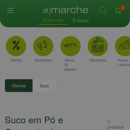
0
Mercado
Adega
Ofertas
Novidades
Marca
Mercearia
Frios e
St
Laticíni
Marche
Ofertas
Suco
Suco em Pó e
0
produtos