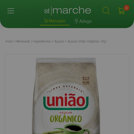
0
Mercado
Adega
Início
Mercearia
Ingredientes
Açúcar
Açúcar União Orgânico 1Kg