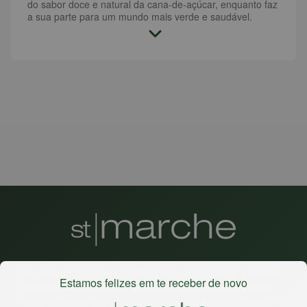
do sabor doce e natural da cana-de-açúcar, enquanto faz
a sua parte para um mundo mais verde e saudável.
Há mais de 22 anos
, o St. Marche busca oferecer a melhor
Estamos felizes em te receber de novo
experiência de compras, a preços competitivos, pra você
comprar tudo o que precisa para seu dia a dia em um só