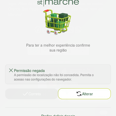
lugar. Além da loja online temos 31 lojas físicas na capital,
Grande São Paulo, litoral e interior de São Paulo. Vem ser
Marche!
Para ter a melhor experiência confirme
sua região
Baixe nosso app
Permissão negada
A permissão de localização não foi concedida. Permita o
acesso nas configurações do navegador.
HORTUS COMERCIO DE ALIMENTOS S.A
Correto
Alterar
CNPJ: 09.000.493/0002-15
Sobre e contato
Termos e políticas
Sobre nós
Termos de serviço