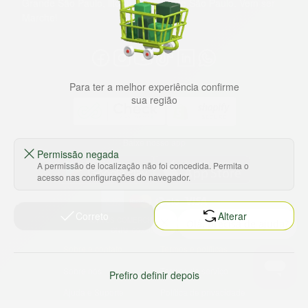
Grande São Paulo, litoral e interior de São Paulo. Vem ser
Marche!
Para ter a melhor experiência confirme
sua região
Baixe nosso app
Permissão negada
A permissão de localização não foi concedida. Permita o
acesso nas configurações do navegador.
Correto
Alterar
HORTUS COMERCIO DE ALIMENTOS S.A
CNPJ: 09.000.493/0002-15
Sobre e contato
Termos e políticas
Sobre nós
Termos de serviço
Prefiro definir depois
Ajuda e Suporte
Política de privacidade