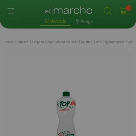
0
Mercado
Adega
Início
Limpeza
Limpeza Geral
Álcool em Gel e Líquido
Álcool Top Bactericida Eucalip