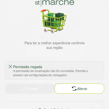
comprar tudo o que precisa para seu dia a dia em um só
lugar. Além da loja online temos 31 lojas físicas na capital,
Grande São Paulo, litoral e interior de São Paulo. Vem ser
Marche!
Para ter a melhor experiência confirme
sua região
Baixe nosso app
Permissão negada
A permissão de localização não foi concedida. Permita o
acesso nas configurações do navegador.
Correto
Alterar
HORTUS COMERCIO DE ALIMENTOS S.A
CNPJ: 09.000.493/0002-15
Sobre e contato
Termos e políticas
Sobre nós
Termos de serviço