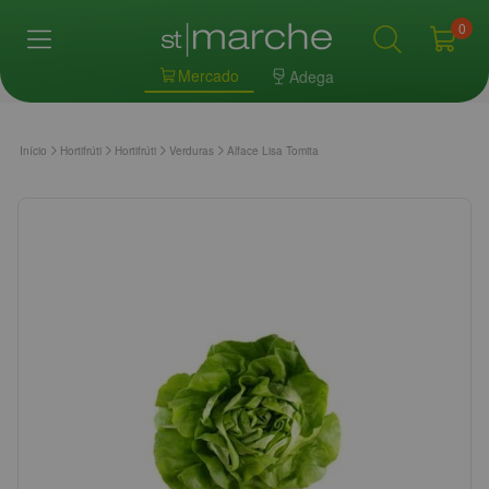
0
Mercado
Adega
Início
Hortifrúti
Hortifrúti
Verduras
Alface Lisa Tomita