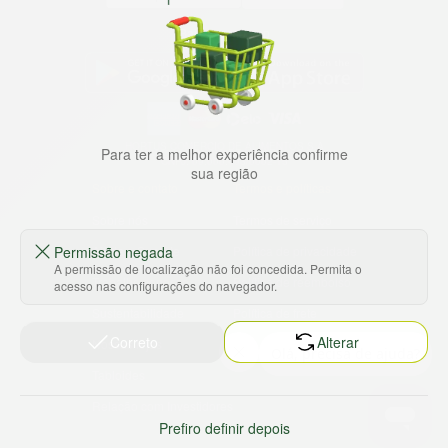
Baixe nosso app
HORTUS COMERCIO DE ALIMENTOS S.A
Para ter a melhor experiência confirme
CNPJ: 09.000.493/0002-15
sua região
Sobre e contato
Termos e políticas
Sobre nós
Termos de serviço
Permissão negada
Ajuda e Suporte
Política de privacidade
A permissão de localização não foi concedida. Permita o
Trabalhe conosco
Política de reembolso
acesso nas configurações do navegador.
Sustentabilidade
Política de frete
Correto
Alterar
Nossas lojas
Tabloides
Relação com Investidores
Prefiro definir depois