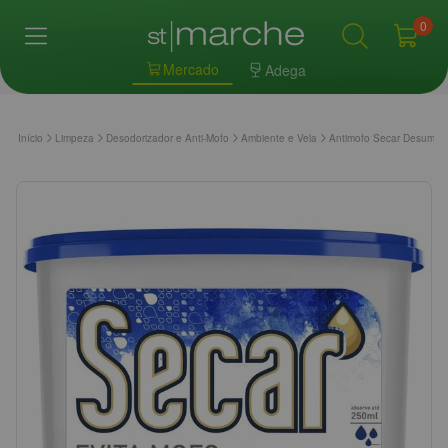
0
Mercado
Adega
Início
Limpeza
Desodorizador e Anti-Mofo
Ambiente e Vela
Antimofo Secar Desumidi