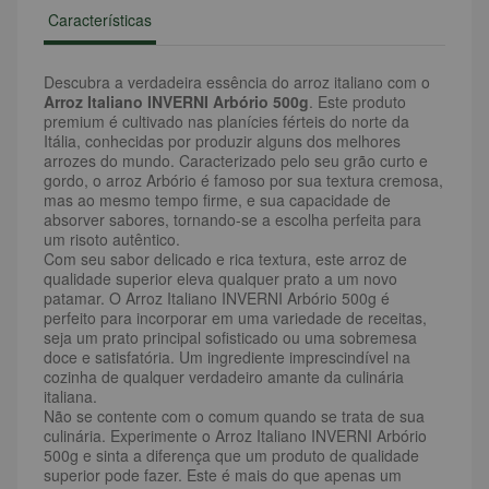
Características
Descubra a verdadeira essência do arroz italiano com o
Arroz Italiano INVERNI Arbório 500g
. Este produto
premium é cultivado nas planícies férteis do norte da
Itália, conhecidas por produzir alguns dos melhores
arrozes do mundo. Caracterizado pelo seu grão curto e
gordo, o arroz Arbório é famoso por sua textura cremosa,
mas ao mesmo tempo firme, e sua capacidade de
absorver sabores, tornando-se a escolha perfeita para
um risoto autêntico.
Com seu sabor delicado e rica textura, este arroz de
qualidade superior eleva qualquer prato a um novo
patamar. O Arroz Italiano INVERNI Arbório 500g é
perfeito para incorporar em uma variedade de receitas,
seja um prato principal sofisticado ou uma sobremesa
doce e satisfatória. Um ingrediente imprescindível na
cozinha de qualquer verdadeiro amante da culinária
italiana.
Não se contente com o comum quando se trata de sua
culinária. Experimente o Arroz Italiano INVERNI Arbório
500g e sinta a diferença que um produto de qualidade
superior pode fazer. Este é mais do que apenas um