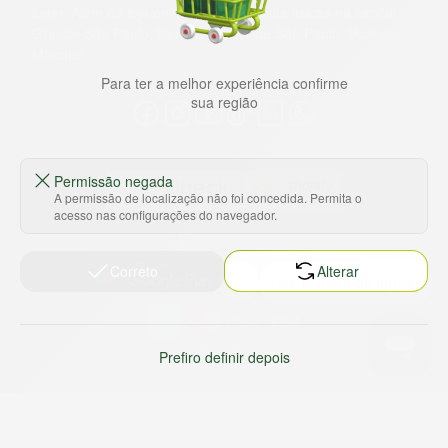
lugar. Além da loja online temos 31 lojas físicas na capital,
Grande São Paulo, litoral e interior de São Paulo. Vem ser
Marche!
Para ter a melhor experiência confirme
sua região
Permissão negada
A permissão de localização não foi concedida. Permita o
acesso nas configurações do navegador.
Baixe nosso app
Correto
Alterar
HORTUS COMERCIO DE ALIMENTOS S.A
Prefiro definir depois
CNPJ: 09.000.493/0002-15
Sobre e contato
Termos e políticas
Sobre nós
Termos de serviço