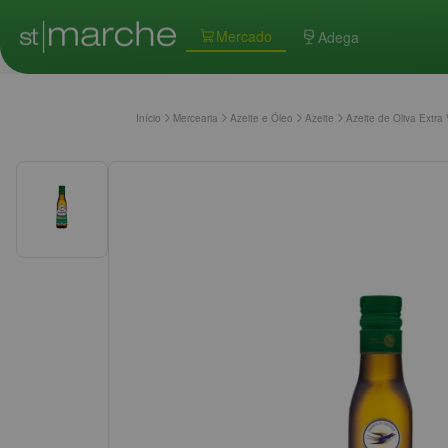
Mercado
Adega
Início
Mercearia
Azeite e Óleo
Azeite
Azeite de Oliva Extr