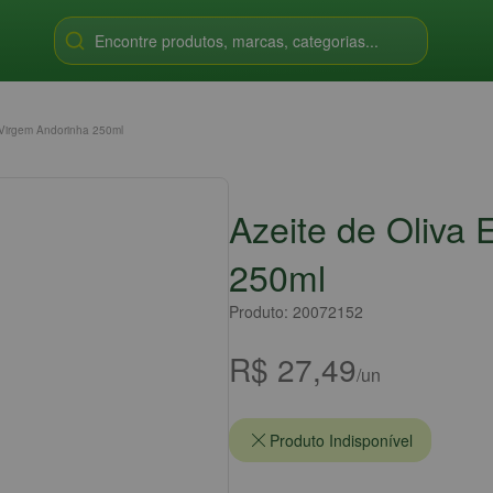
Encontre produtos, marcas, categorias...
a Virgem Andorinha 250ml
Azeite de Oliva 
250ml
Produto: 20072152
R$ 27,49
/un
Produto Indisponível