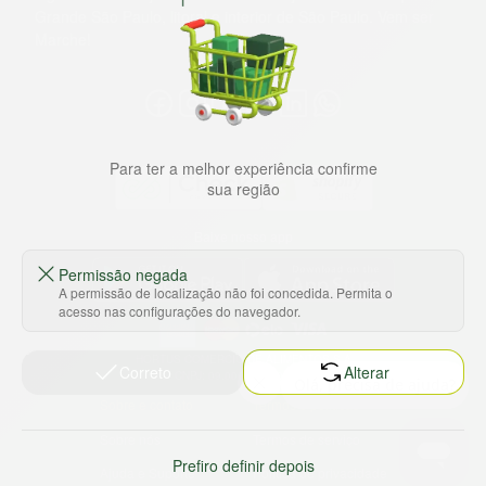
Grande São Paulo, litoral e interior de São Paulo. Vem ser
Marche!
Para ter a melhor experiência confirme
sua região
Baixe nosso app
Permissão negada
A permissão de localização não foi concedida. Permita o
acesso nas configurações do navegador.
HORTUS COMERCIO DE ALIMENTOS S.A
Correto
Alterar
CNPJ: 09.000.493/0002-15
Sobre e contato
Termos e políticas
Sobre nós
Termos de serviço
Prefiro definir depois
Ajuda e Suporte
Política de privacidade