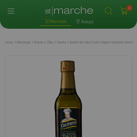
0
Mercado
Adega
Início
Mercearia
Azeite e Óleo
Azeite
Azeite de Oliva Extra Virgem Cocinero 500ml