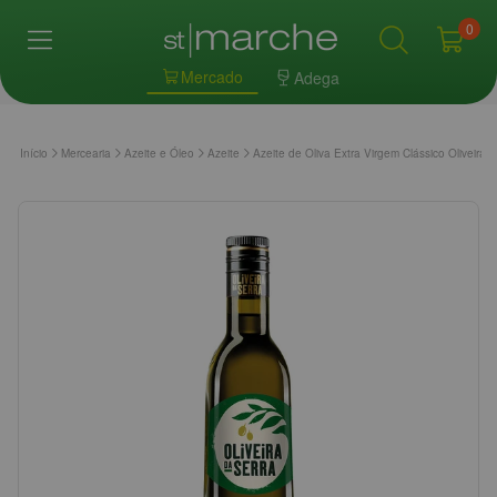
0
Mercado
Adega
Início
Mercearia
Azeite e Óleo
Azeite
Azeite de Oliva Extra Virgem Clássico Oliveira 