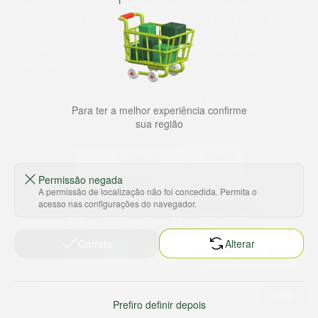
experiência de compras, a preços competitivos, pra você
comprar tudo o que precisa para seu dia a dia em um só
lugar. Além da loja online temos 31 lojas físicas na capital,
Grande São Paulo, litoral e interior de São Paulo. Vem ser
Marche!
Para ter a melhor experiência confirme
sua região
Permissão negada
A permissão de localização não foi concedida. Permita o
Baixe nosso app
acesso nas configurações do navegador.
Correto
Alterar
HORTUS COMERCIO DE ALIMENTOS S.A
CNPJ: 09.000.493/0002-15
Sobre e contato
Termos e políticas
Prefiro definir depois