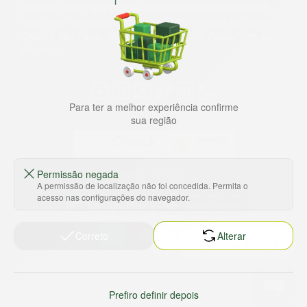
comprar tudo o que precisa para seu dia a dia em um só
lugar. Além da loja online temos 31 lojas físicas na capital,
Grande São Paulo, litoral e interior de São Paulo. Vem ser
Marche!
Para ter a melhor experiência confirme
sua região
Permissão negada
Baixe nosso app
A permissão de localização não foi concedida. Permita o
acesso nas configurações do navegador.
Correto
Alterar
HORTUS COMERCIO DE ALIMENTOS S.A
CNPJ: 09.000.493/0002-15
Sobre e contato
Termos e políticas
Prefiro definir depois
Sobre nós
Termos de serviço