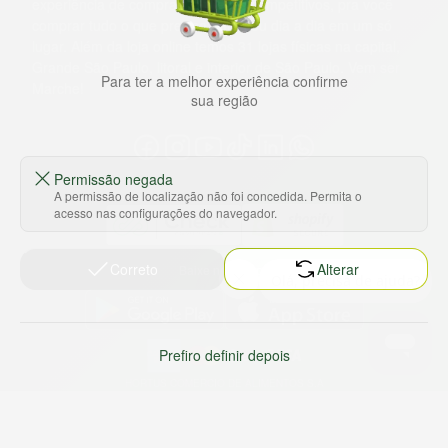
experiência de compras, a preços competitivos, pra você
comprar tudo o que precisa para seu dia a dia em um só
lugar. Além da loja online temos 31 lojas físicas na capital,
Grande São Paulo, litoral e interior de São Paulo. Vem ser
Para ter a melhor experiência confirme
Marche!
sua região
Permissão negada
A permissão de localização não foi concedida. Permita o
acesso nas configurações do navegador.
Correto
Alterar
Baixe nosso app
Prefiro definir depois
HORTUS COMERCIO DE ALIMENTOS S.A
CNPJ: 09.000.493/0002-15
Sobre e contato
Termos e políticas