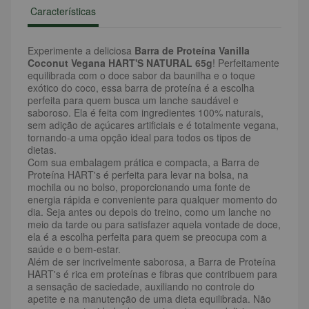
Características
Experimente a deliciosa
Barra de Proteína Vanilla
Coconut Vegana HART'S NATURAL 65g
! Perfeitamente
equilibrada com o doce sabor da baunilha e o toque
exótico do coco, essa barra de proteína é a escolha
perfeita para quem busca um lanche saudável e
saboroso. Ela é feita com ingredientes 100% naturais,
sem adição de açúcares artificiais e é totalmente vegana,
tornando-a uma opção ideal para todos os tipos de
dietas.
Com sua embalagem prática e compacta, a Barra de
Proteína HART's é perfeita para levar na bolsa, na
mochila ou no bolso, proporcionando uma fonte de
energia rápida e conveniente para qualquer momento do
dia. Seja antes ou depois do treino, como um lanche no
meio da tarde ou para satisfazer aquela vontade de doce,
ela é a escolha perfeita para quem se preocupa com a
saúde e o bem-estar.
Além de ser incrivelmente saborosa, a Barra de Proteína
HART's é rica em proteínas e fibras que contribuem para
a sensação de saciedade, auxiliando no controle do
apetite e na manutenção de uma dieta equilibrada. Não