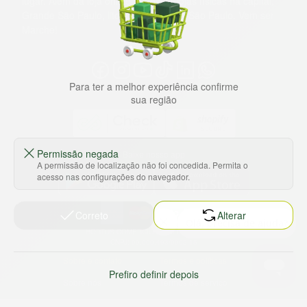
lugar. Além da loja online temos 31 lojas físicas na capital,
Grande São Paulo, litoral e interior de São Paulo. Vem ser
Marche!
Para ter a melhor experiência confirme
sua região
Permissão negada
Baixe nosso app
A permissão de localização não foi concedida. Permita o
acesso nas configurações do navegador.
Correto
Alterar
HORTUS COMERCIO DE ALIMENTOS S.A
CNPJ: 09.000.493/0002-15
Sobre e contato
Termos e políticas
Prefiro definir depois
Sobre nós
Termos de serviço
Ajuda e Suporte
Política de privacidade