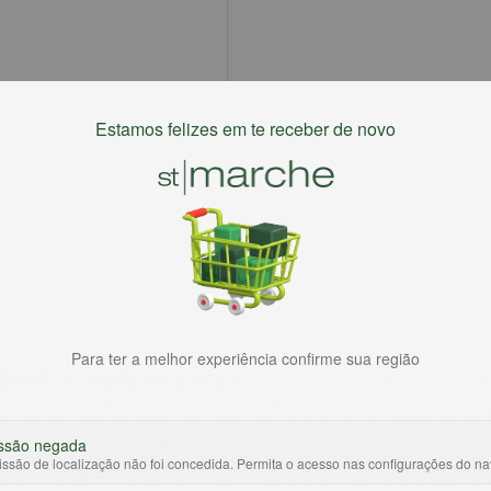
Estamos felizes em te receber de novo
Para ter a melhor experiência confirme sua região
CCO Recheado Baunilha 140g
. Com uma experiência de sabor inigu
te na boca, proporcionando a você um verdadeiro deleite de sabor.
coito tem um tamanho ideal para uma refeição leve ou um lanche rápid
ado com cuidado para preservar seu frescor e sabor, é difícil resistir
ssão negada
ualidade e autenticidade. Ao escolher este produto, você está traz
ssão de localização não foi concedida. Permita o acesso nas configurações do n
elhor. Portanto, não perca tempo e experimente essa delícia hoje me