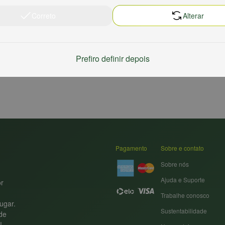
Correto
Alterar
Prefiro definir depois
Pagamento
Sobre e contato
Sobre nós
Ajuda e Suporte
or
Trabalhe conosco
ugar.
Sustentabilidade
nde
!