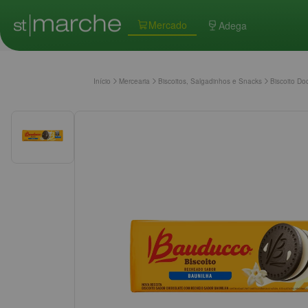
Mercado
Adega
Início
Mercearia
Biscoitos, Salgadinhos e Snacks
Biscoito Do