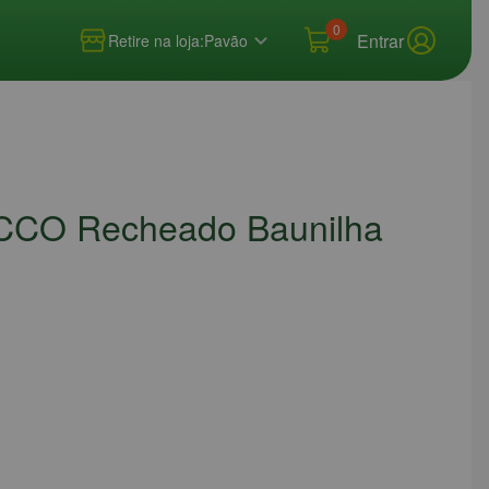
0
Entrar
Retire na loja:
Pavão
CCO Recheado Baunilha