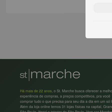
Há mais de 22 anos
, o St. Marche busca oferecer a melh
experiência de compras, a preços competitivos, pra você
comprar tudo o que precisa para seu dia a dia em um só l
Além da loja online temos 31 lojas físicas na capital, Gra
São Paulo, litoral e interior de São Paulo. Vem ser Marche