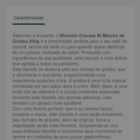
Características
Saboroso e crocante, o
Biscoito Gravata St Marche de
Goiaba 200g
é a combinação perfeita para o seu café da
manhã, lanche da tarde ou para quando quiser desfrutar
de um petisco recheado de sabor. Produzido com
ingredientes de alta qualidade, este biscoito é uma delícia
que agrada a todos os paladares.
Este biscoito se destaca pelo seu recheio de goiaba, que
é abundante e suculento, proporcionando uma
experiência gustativa única. A goiaba é uma fruta tropical
conhecida por seu sabor doce e único. Além disso, é uma
fonte rica de vitamina C e outros nutrientes essenciais,
tornando este biscoito não apenas saboroso, mas
também um petisco mais saudável.
Com uma textura perfeita, que é ao mesmo tempo
crocante e macia, este biscoito é uma opção irresistível.
Seu formato de gravata, além de original, torna a
degustação ainda mais divertida. Surpreenda-se com
esse delicioso biscoito e transforme seus momentos de
lanche em instantes de puro prazer gastronômico.