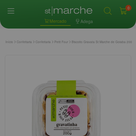
0
Mercado
Adega
Início
Confeitaria
Confeitaria
Petit Four
Biscoito Gravata St Marche de Goiaba 200g