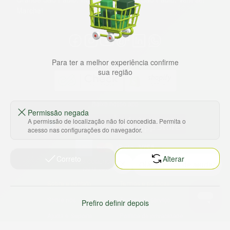
Marche!
Para ter a melhor experiência confirme
sua região
Baixe nosso app
Permissão negada
A permissão de localização não foi concedida. Permita o
acesso nas configurações do navegador.
Correto
Alterar
HORTUS COMERCIO DE ALIMENTOS S.A
CNPJ: 09.000.493/0002-15
Sobre e contato
Termos e políticas
Sobre nós
Termos de serviço
Prefiro definir depois
Ajuda e Suporte
Política de privacidade