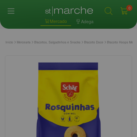
0
Mercado
Adega
Início
Mercearia
Biscoitos, Salgadinhos e Snacks
Biscoito Doce
Biscoito Hoops Mel