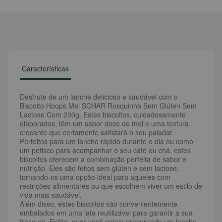
Características
Desfrute de um lanche delicioso e saudável com o
Biscoito Hoops Mel SCHAR Rosquinha Sem Glúten Sem
Lactose Com 200g. Estes biscoitos, cuidadosamente
elaborados, têm um sabor doce de mel e uma textura
crocante que certamente satisfará o seu paladar.
Perfeitos para um lanche rápido durante o dia ou como
um petisco para acompanhar o seu café ou chá, estes
biscoitos oferecem a combinação perfeita de sabor e
nutrição. Eles são feitos sem glúten e sem lactose,
tornando-os uma opção ideal para aqueles com
restrições alimentares ou que escolhem viver um estilo de
vida mais saudável.
Além disso, estes biscoitos são convenientemente
embalados em uma lata reutilizável para garantir a sua
frescura. Então, quer você esteja procurando um lanche