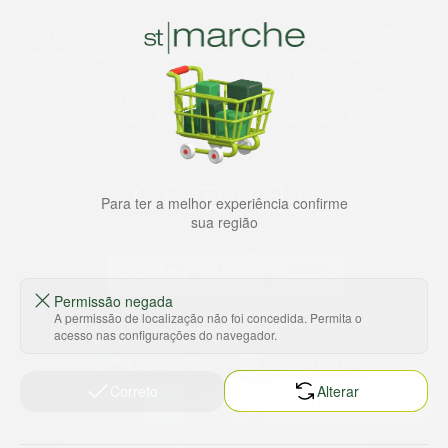
Há mais de 22 anos
, o St. Marche busca oferecer a melhor
experiência de compras, a preços competitivos, pra você
comprar tudo o que precisa para seu dia a dia em um só
lugar. Além da loja online temos 31 lojas físicas na capital,
Grande São Paulo, litoral e interior de São Paulo. Vem ser
Marche!
Para ter a melhor experiência confirme
sua região
Permissão negada
A permissão de localização não foi concedida. Permita o
Baixe nosso app
acesso nas configurações do navegador.
Correto
Alterar
HORTUS COMERCIO DE ALIMENTOS S.A