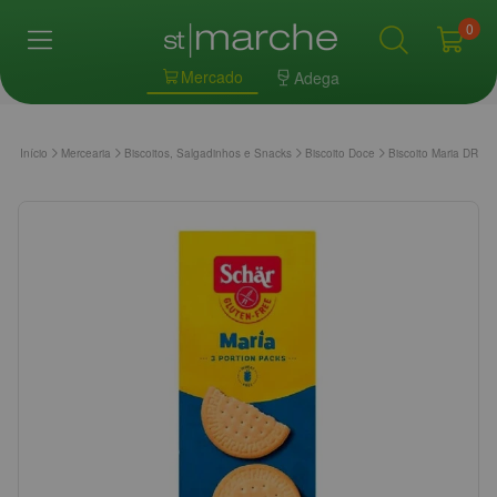
0
Mercado
Adega
Início
Mercearia
Biscoitos, Salgadinhos e Snacks
Biscoito Doce
Biscoito Maria DR 