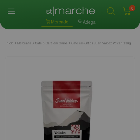
0
Mercado
Adega
Início
Mercearia
Café
Café em Grãos
Café em Grãos Juan Valdez Volcan 250g