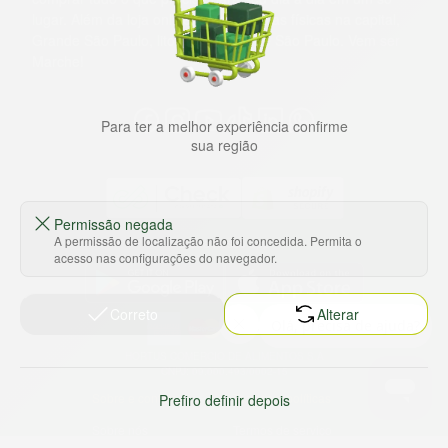
lugar. Além da loja online temos 31 lojas físicas na capital,
Grande São Paulo, litoral e interior de São Paulo. Vem ser
Marche!
Para ter a melhor experiência confirme
sua região
Permissão negada
A permissão de localização não foi concedida. Permita o
Baixe nosso app
acesso nas configurações do navegador.
Correto
Alterar
HORTUS COMERCIO DE ALIMENTOS S.A
CNPJ: 09.000.493/0002-15
Sobre e contato
Termos e políticas
Prefiro definir depois
Sobre nós
Termos de serviço