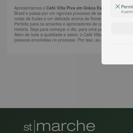
Permi
Apresentamos o
Café Villa Piva em Grãos Especial 1Kg
, uma
A permi
Brasil e passa por um rigoroso processo de seleção e torrefa
notas de frutas e um delicado aroma de flores.
Perfeito para os amantes e apreciadores de café, cada xícar
história. Seja para começar o dia, para uma pausa no meio da 
Além de toda a qualidade e sabor, o Café Villa Piva valoriza 
pessoas envolvidas no processo. Por isso, ao escolher o Café