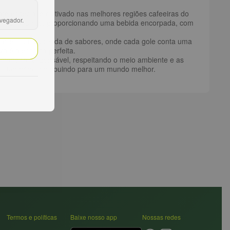
fé especial é cultivado nas melhores regiões cafeeiras do
avegador.
 sensorial único, proporcionando uma bebida encorpada, com
arcar em uma jornada de sabores, onde cada gole conta uma
a é a escolha perfeita.
e maneira responsável, respeitando o meio ambiente e as
 mas também contribuindo para um mundo melhor.
Termos e políticas
Baixe nosso app
Nossas redes