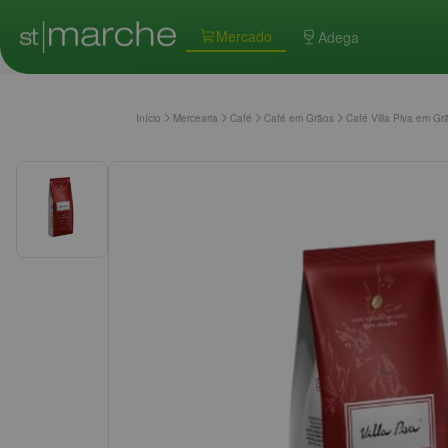
Mercado
Adega
Início
Mercearia
Café
Café em Grãos
Café Villa Piva em Gr