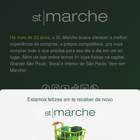
Há mais de 22 anos
, o St. Marche busca oferecer a melhor
experiência de compras, a preços competitivos, pra você
comprar tudo o que precisa para seu dia a dia em um só
lugar. Além da loja online temos 31 lojas físicas na capital,
Grande São Paulo, litoral e interior de São Paulo. Vem ser
Marche!
Estamos felizes em te receber de novo
Baixe nosso app